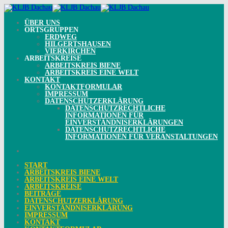
Skip
to
content
ÜBER UNS
ORTSGRUPPEN
ERDWEG
HILGERTSHAUSEN
VIERKIRCHEN
ARBEITSKREISE
ARBEITSKREIS BIENE
ARBEITSKREIS EINE WELT
KONTAKT
KONTAKTFORMULAR
IMPRESSUM
DATENSCHUTZERKLÄRUNG
DATENSCHUTZRECHTLICHE
INFORMATIONEN FÜR
EINVERSTÄNDNISERKLÄRUNGEN
DATENSCHUTZRECHTLICHE
INFORMATIONEN FÜR VERANSTALTUNGEN
START
ARBEITSKREIS BIENE
ARBEITSKREIS EINE WELT
ARBEITSKREISE
BEITRÄGE
DATENSCHUTZERKLÄRUNG
EINVERSTÄNDNISERKLÄRUNG
IMPRESSUM
KONTAKT