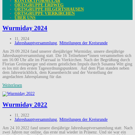
KONTAKTFORMULAR
ORTSGRUPPE ERDWEG
ORTSGRUPPE HILGERTSHAUSEN
ORTSGRUPPE VIERKIRCHEN
ÜBER UNS
Wurmiday 2024
11, 2024
Jahreshauptversammlung
,
Mitteilungen der Kreisrunde
Am 29.09.2024 fand unserer diesjähriger Wurmiday, unsere diesjährige
Jahreshauptversammlung statt. Die 16 Teilnehmer*innen versammelten sich
um 16:00 Uhr alle im Pfarrsaal in Vierkirchen. Nach der Begrüßung durch
Florian Greinsperger und einem geistlichen Impuls durch Susanna Witt ging
es los mit den ersten Tagesordnungspunkten. Auf dem Plan standen neben
dem Jahresrückblick, dem Kassenbericht und der Vorstellung der
angedachten Jahresplanung für das
Weiterlesen
Wurmiday 2022
11, 2022
Jahreshauptversammlung
,
Mitteilungen der Kreisrunde
Am 24.10.2022 fand unsere diesjährige Jahreshauptversammlung statt. Nach
zwei Jahren nur online, das erste mal wieder in Präsenz. Und sie war ein