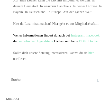
Auf allen Ebenen kann die Zukunft mitgestaltet werden. In
deinem Heimatort. In
unserem
Landkreis. In deiner Diözese. In
Bayern. In Deutschland. In Europa. Auf der ganzen Welt.
Hast du Lust mitzumachen?
Hier
geht es zur Mitgliedschaft….
Weiter Informationen findest du auch bei
Instagram
,
Facebook
,
der
katholischen Jugendstelle
Dachau und beim
BDKJ Dachau
Sollte dich unsere Satzung interessieren, kannst du sie
hier
nachlesen.
Suchergebnis
für:
KONTAKT