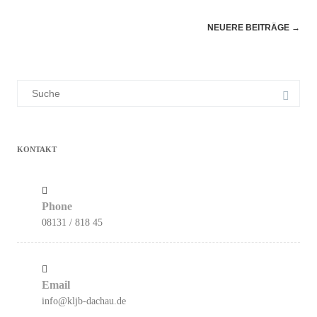
Navigation
NEUERE BEITRÄGE
→
(Beiträge)
Suchergebnis
für:
KONTAKT
Phone
08131 / 818 45
Email
info@kljb-dachau.de