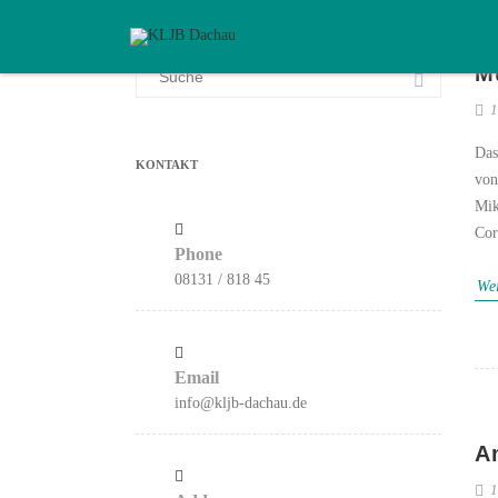
Suchergebnis
M
für:
1
Das
KONTAKT
von
Mik
Cor
Phone
08131 / 818 45
Wei
Email
info@kljb-dachau.de
A
1