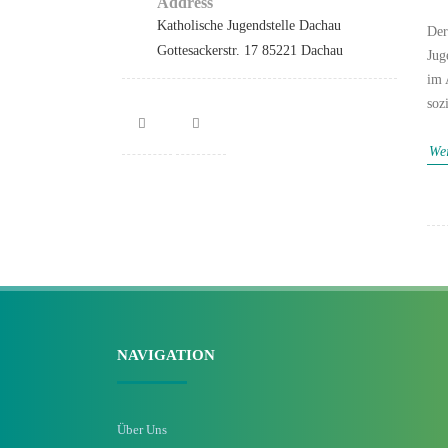
Address
Katholische Jugendstelle Dachau
Der
Gottesackerstr. 17 85221 Dachau
Jug
im 
soz
Wei
NAVIGATION
Über Uns